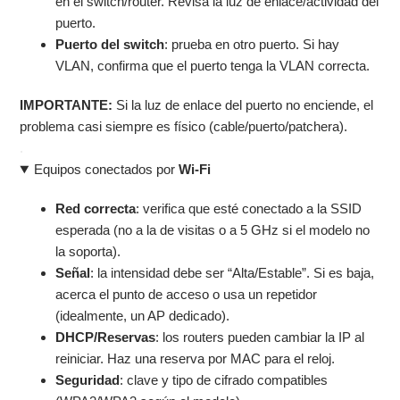
en el switch/router. Revisa la luz de enlace/actividad del
puerto.
Puerto del switch
: prueba en otro puerto. Si hay
VLAN, confirma que el puerto tenga la VLAN correcta.
IMPORTANTE:
Si la luz de enlace del puerto no enciende, el
problema casi siempre es físico (cable/puerto/patchera).
.
Equipos conectados por
Wi-Fi
Red correcta
: verifica que esté conectado a la SSID
esperada (no a la de visitas o a 5 GHz si el modelo no
la soporta).
Señal
: la intensidad debe ser “Alta/Estable”. Si es baja,
acerca el punto de acceso o usa un repetidor
(idealmente, un AP dedicado).
DHCP/Reservas
: los routers pueden cambiar la IP al
reiniciar. Haz una reserva por MAC para el reloj.
Seguridad
: clave y tipo de cifrado compatibles