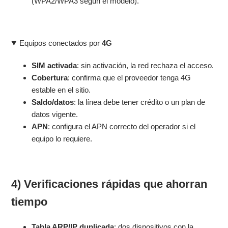
(WPA2/WPA3 según el modelo).
Equipos conectados por
4G
SIM activada
: sin activación, la red rechaza el acceso.
Cobertura
: confirma que el proveedor tenga 4G
estable en el sitio.
Saldo/datos
: la línea debe tener crédito o un plan de
datos vigente.
APN
: configura el APN correcto del operador si el
equipo lo requiere.
4) Verificaciones rápidas que ahorran
tiempo
Tabla ARP/IP duplicada
: dos dispositivos con la