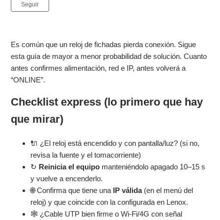
Nadie lo sigue aún
Seguir
Es común que un reloj de fichadas pierda conexión. Sigue
esta guía de mayor a menor probabilidad de solución. Cuanto
antes confirmes alimentación, red e IP, antes volverá a
“ONLINE”.
Checklist express (lo primero que hay
que mirar)
🔌 ¿El reloj está encendido y con pantalla/luz? (si no,
revisa la fuente y el tomacorriente)
↻
Reinicia el equipo
manteniéndolo apagado
10–15 s
y vuelve a encenderlo.
🌐 Confirma que tiene una
IP válida
(en el menú del
reloj) y que coincide con la configurada en Lenox.
🕸️ ¿Cable UTP bien firme o Wi-Fi/4G con señal