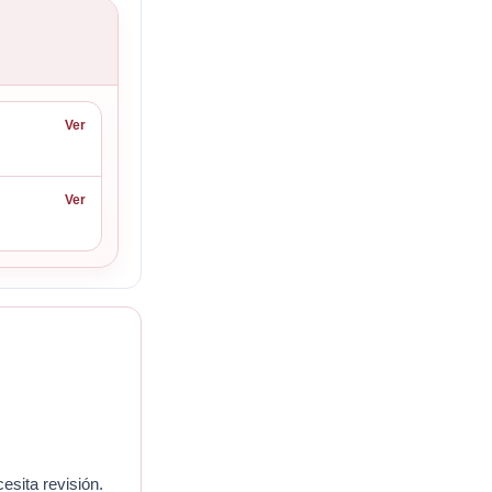
Ver
Ver
esita revisión.