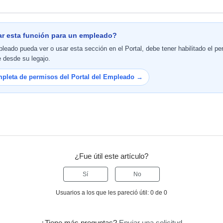
r esta función para un empleado?
leado pueda ver o usar esta sección en el Portal, debe tener habilitado el pe
 desde su legajo.
mpleta de permisos del Portal del Empleado →
¿Fue útil este artículo?
Sí
No
Usuarios a los que les pareció útil: 0 de 0
¿Tiene más preguntas?
Enviar una solicitud