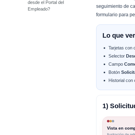
desde el Portal del
seguimiento de cad
Empleado?
formulario para pe
Lo que ver
Tarjetas con
Selector
Des
Campo
Come
Botón
Solici
Historial con
1) Solicit
Vista en com
Ilustración de re