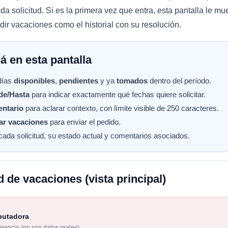
a solicitud. Si es la primera vez que entra, esta pantalla le mue
dir vacaciones como el historial con su resolución.
á en esta pantalla
 días
disponibles
,
pendientes
y ya
tomados
dentro del período.
de/Hasta
para indicar exactamente qué fechas quiere solicitar.
ntario
para aclarar contexto, con límite visible de 250 caracteres.
tar vacaciones
para enviar el pedido.
 cada solicitud, su estado actual y comentarios asociados.
ud de vacaciones (vista principal)
putadora
ferencia (no son datos reales)