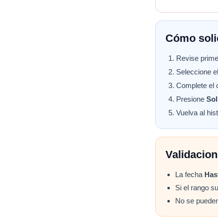
Cómo soli
Revise primer
Seleccione e
Complete el c
Presione
Sol
Vuelva al his
Validacion
La fecha
Has
Si el rango s
No se pueden 