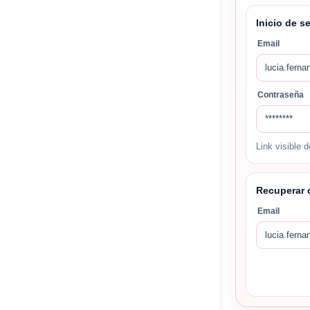
Inicio de s
Email
lucia.fer
Contraseña
********
Link visible 
Recuperar 
Email
lucia.fer