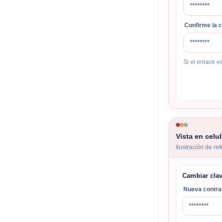
********
Confirme la 
********
Si el enlace 
Vista en celul
Ilustración de re
Cambiar cla
Nueva contr
********