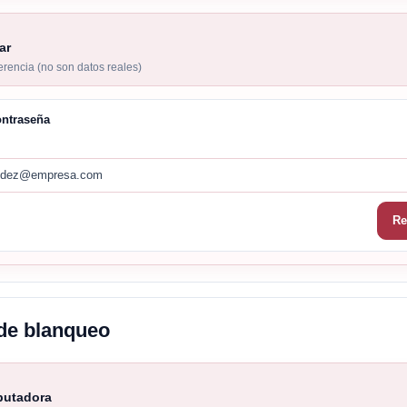
ar
ferencia (no son datos reales)
ontraseña
andez@empresa.com
Re
 de blanqueo
putadora